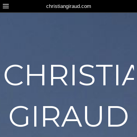
christiangiraud.com
CHRISTI
GIRAUD